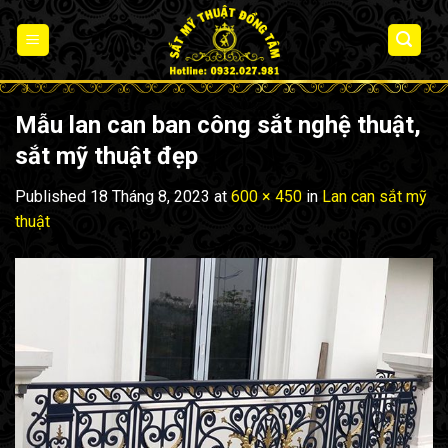
Skip
to
content
Mẫu lan can ban công sắt nghệ thuật,
sắt mỹ thuật đẹp
Published
18 Tháng 8, 2023
at
600 × 450
in
Lan can sắt mỹ
thuật