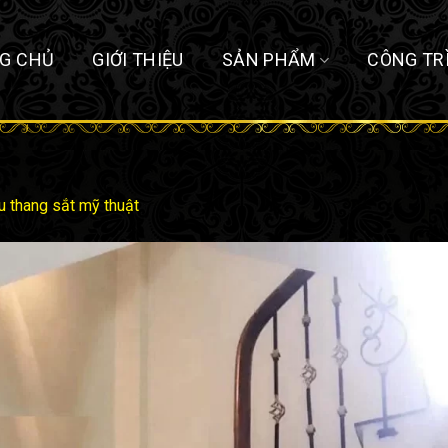
G CHỦ
GIỚI THIỆU
SẢN PHẨM
CÔNG TR
u thang sắt mỹ thuật