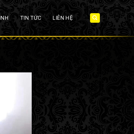
ÌNH
TIN TỨC
LIÊN HỆ