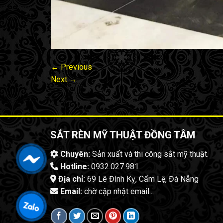
←
Previous
Next
→
SẮT RÈN MỸ THUẬT ĐỒNG TÂM
Chuyên:
Sản xuất và thi công sắt mỹ thuật.
Hotline:
0932.027.981
Địa chỉ:
69 Lê Đình Kỵ, Cẩm Lệ, Đà Nẵng
Email:
chờ cập nhật email...