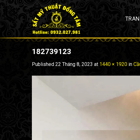
Skip
to
TRAN
content
182739123
Published
22 Tháng 8, 2023
at
1440 × 1920
in
Cầ