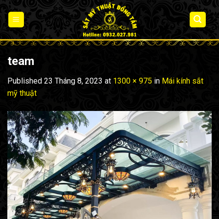
Skip
to
content
team
Published
23 Tháng 8, 2023
at
1300 × 975
in
Mái kính sắt
mỹ thuật