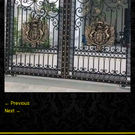
←
Previous
Next
→