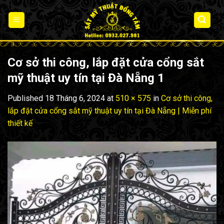
Skip
to
content
Cơ sở thi công, lắp đặt cửa cổng sắt
mỹ thuật uy tín tại Đà Nẵng 1
Published
18 Tháng 6, 2024
at
510 × 575
in
Cơ sở thi công,
lắp đặt cửa cổng sắt mỹ thuật uy tín tại Đà Nẵng | Miễn phí
thiết kế