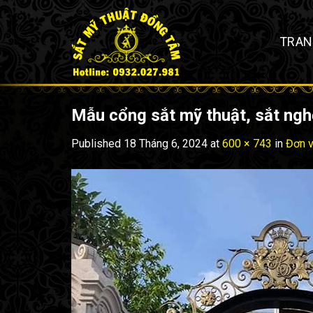
Skip
to
TRAN
content
Mẫu cổng sắt mỹ thuật, sắt ngh
Published
18 Tháng 6, 2024
at
600 × 743
in
Đơn v