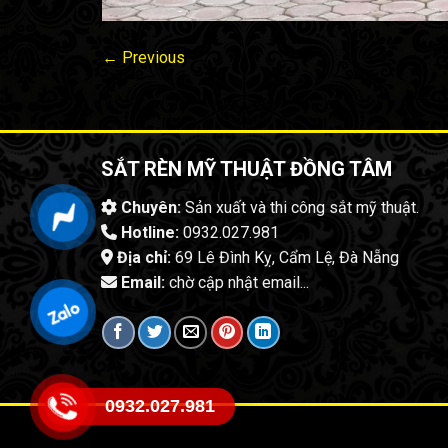
←
Previous
SẮT RÈN MỸ THUẬT ĐỒNG TÂM
Chuyên:
Sản xuất và thi công sắt mỹ thuật.
Hotline:
0932.027.981
Địa chỉ:
69 Lê Đình Kỵ, Cẩm Lệ, Đà Nẵng
Email:
chờ cập nhật email...
0932.027.981