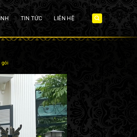
ÌNH
TIN TỨC
LIÊN HỆ
n gói