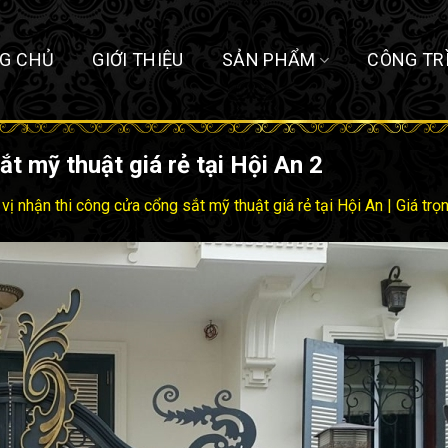
G CHỦ
GIỚI THIỆU
SẢN PHẨM
CÔNG TR
t mỹ thuật giá rẻ tại Hội An 2
vị nhận thi công cửa cổng sắt mỹ thuật giá rẻ tại Hội An | Giá trọ