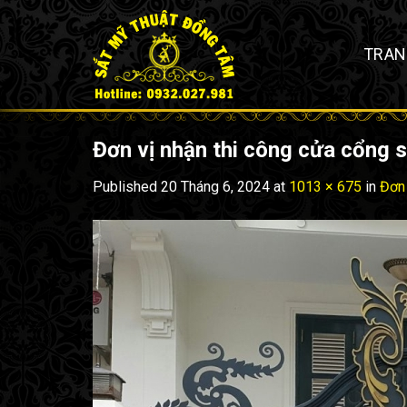
Skip
to
TRAN
content
Đơn vị nhận thi công cửa cổng sắ
Published
20 Tháng 6, 2024
at
1013 × 675
in
Đơn 