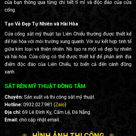
của bạn thông qua từng chi tiết tỉ mỉ và độc đáo của cửa
cổng.
Tạo Vẻ Đẹp Tự Nhiên và Hài Hòa
Cửa cổng sắt mỹ thuật tại Liên Chiểu thường được thiết kế
để hài hòa với môi trường xung quanh. Với sự kết hợp tinh tế
giữa kim loại và thiên nhiên. Nó tạo ra một vẻ đẹp tự nhiên
và hài hòa. Cửa cổng có thể được thiết kế để phản ánh địa
điểm độc đáo của Liên Chiểu, từ biển cả đến cánh đồng
xanh.
SẮT RÈN MỸ THUẬT ĐỒNG TÂM
Chuyên:
Sản xuất và thi công sắt mỹ thuật.
Hotline:
0932.027.981 (
Zalo
)
Địa chỉ:
69 Lê Đình Kỵ, Cẩm Lệ, Đà Nẵng
Email:
chờ cập nhật email…
HÌNH ẢNH THI CÔNG