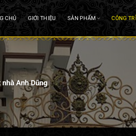
G CHỦ
GIỚI THIỆU
SẢN PHẨM
CÔNG TR
t nhà Anh Dũng