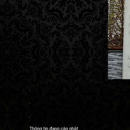
.
.
.
Thông tin đang cập nhật…