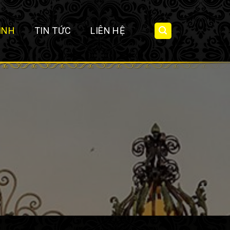
ÌNH
TIN TỨC
LIÊN HỆ